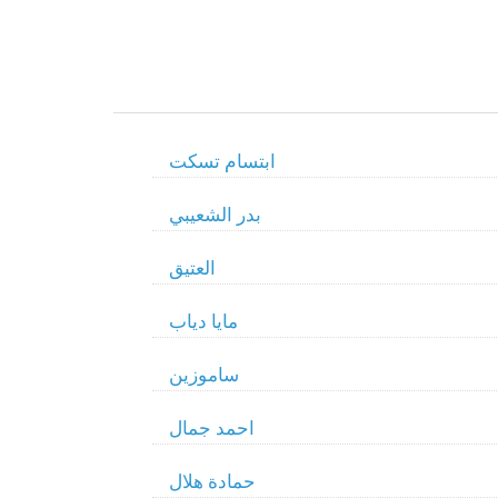
ابتسام تسكت
بدر الشعيبي
العتيق
مايا دياب
ساموزين
احمد جمال
حمادة هلال