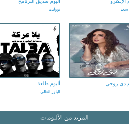
 الإلكترو
ألبوم صديق البرنامج
 سعد
تووليت
م دي روحي
ألبوم طلعة
الباور العالي
المزيد من الألبومات