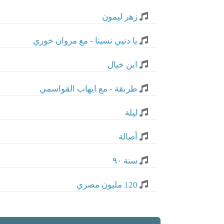
زهر ليمون
يا دنيي نسينا - مع مروان خوري
ابن خيال
طربقة - مع ايهاب القواسمي
ليلة
أصالة
سنة ٩٠
120 مليون مصري