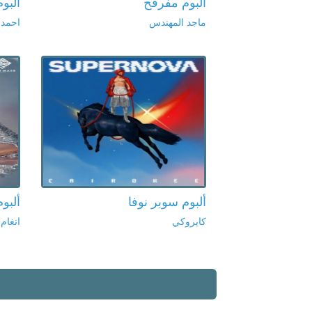
ألبوم مفرفح
ألبوم
ماجد المهندس
احمد
ألبوم سوبر نوفا
ألبو
كايروكي
انغام